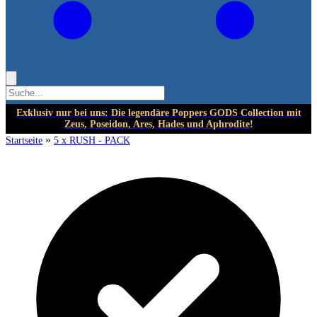
Exklusiv nur bei uns: Die legendäre Poppers GODS Collection mit
Zeus, Poseidon, Ares, Hades und Aphrodite!
»
Startseite
5 x RUSH - PACK