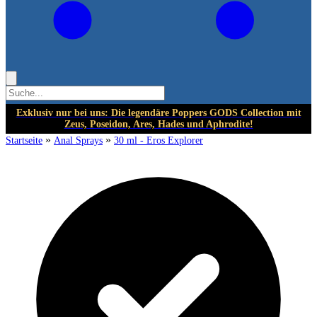
Exklusiv nur bei uns: Die legendäre Poppers GODS Collection mit
Zeus, Poseidon, Ares, Hades und Aphrodite!
»
»
Startseite
Anal Sprays
30 ml - Eros Explorer