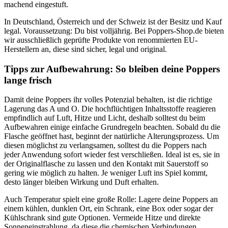
machend eingestuft.
In Deutschland, Österreich und der Schweiz ist der Besitz und Kauf
legal. Voraussetzung: Du bist volljährig. Bei Poppers-Shop.de bieten
wir ausschließlich geprüfte Produkte von renommierten EU-
Herstellern an, diese sind sicher, legal und original.
Tipps zur Aufbewahrung: So bleiben deine Poppers
lange frisch
Damit deine Poppers ihr volles Potenzial behalten, ist die richtige
Lagerung das A und O. Die hochflüchtigen Inhaltsstoffe reagieren
empfindlich auf Luft, Hitze und Licht, deshalb solltest du beim
Aufbewahren einige einfache Grundregeln beachten. Sobald du die
Flasche geöffnet hast, beginnt der natürliche Alterungsprozess. Um
diesen möglichst zu verlangsamen, solltest du die Poppers nach
jeder Anwendung sofort wieder fest verschließen. Ideal ist es, sie in
der Originalflasche zu lassen und den Kontakt mit Sauerstoff so
gering wie möglich zu halten. Je weniger Luft ins Spiel kommt,
desto länger bleiben Wirkung und Duft erhalten.
Auch Temperatur spielt eine große Rolle: Lagere deine Poppers an
einem kühlen, dunklen Ort, ein Schrank, eine Box oder sogar der
Kühlschrank sind gute Optionen. Vermeide Hitze und direkte
Sonneneinstrahlung, da diese die chemischen Verbindungen