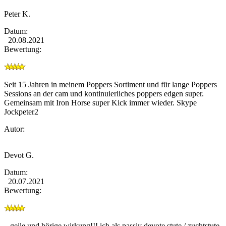
Peter K.
Datum:
20.08.2021
Bewertung:
Seit 15 Jahren in meinem Poppers Sortiment und für lange Poppers
Sessions an der cam und kontinuierliches poppers edgen super.
Gemeinsam mit Iron Horse super Kick immer wieder. Skype
Jockpeter2
Autor:
Devot G.
Datum:
20.07.2021
Bewertung:
...geile und hörige wirkung!!! ich als passiv devote stute / zuchtstute