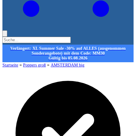
Verlängert: XL Summer Sale -30% auf ALLES (ausgenommen
Sonderangebote) mit dem Code: MM30
Gültig bis 05.08.2026
»
»
Startseite
Poppers groß
AMSTERDAM big