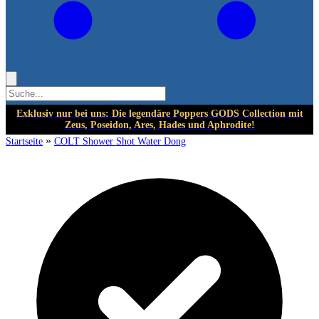
Exklusiv nur bei uns: Die legendäre Poppers GODS Collection mit
Zeus, Poseidon, Ares, Hades und Aphrodite!
»
Startseite
COLT Shower Shot Water Dong