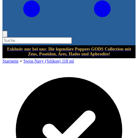
Exklusiv nur bei uns: Die legendäre Poppers GODS Collection mit
Zeus, Poseidon, Ares, Hades und Aphrodite!
»
Startseite
Swiss Navy (Silikon) 118 ml