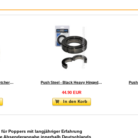
:
Push Steel - Round Ballstretcher Cockring
Push Steel - Black Heavy Hinged Ball Stretcher
44.90 EUR
In den Korb
 für Poppers mit langjähriger Erfahrung
ne Absenderangabe innerhalb Deutschlands