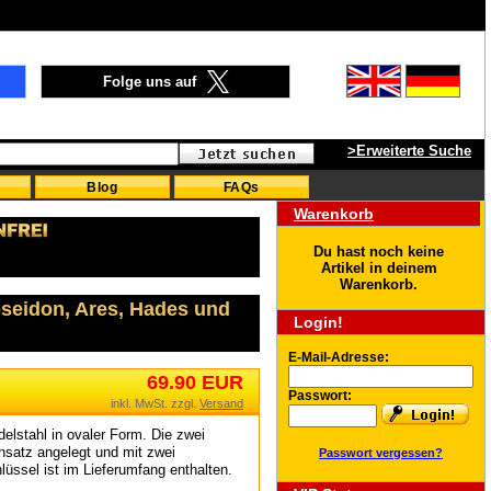
Folge uns auf
>Erweiterte Suche
Blog
FAQs
Warenkorb
Du hast noch keine
Artikel in deinem
Warenkorb.
oseidon, Ares, Hades und
Login!
E-Mail-Adresse:
69.90 EUR
Passwort:
inkl. MwSt. zzgl.
Versand
elstahl in ovaler Form. Die zwei
satz angelegt und mit zwei
Passwort vergessen?
üssel ist im Lieferumfang enthalten.