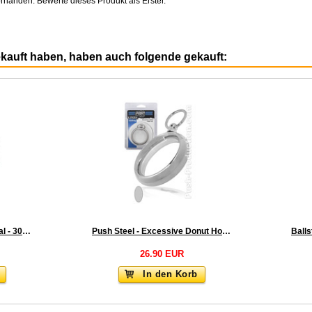
rhanden. Bewerte dieses Produkt als Erster.
ekauft haben, haben auch folgende gekauft:
Edelstahl Ball Stretcher oval - 30 x 35mm
Push Steel - Excessive Donut Hook Up
26.90 EUR
In den Korb