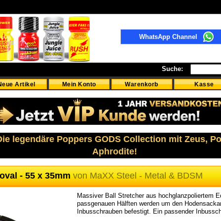
WhatsApp Channel
Suche:
Neue Artikel
Mein Konto
Warenkorb
Kasse
 Die legendäre Poppers GODS Collection mit Zeus, P
Aphrodite!
r oval - 55 x 35mm
von
MaXX Steel - Metal & BDSM
Massiver Ball Stretcher aus hochglanzpoliertem Ed
passgenauen Hälften werden um den Hodensackan
Inbusschrauben befestigt. Ein passender Inbusschl