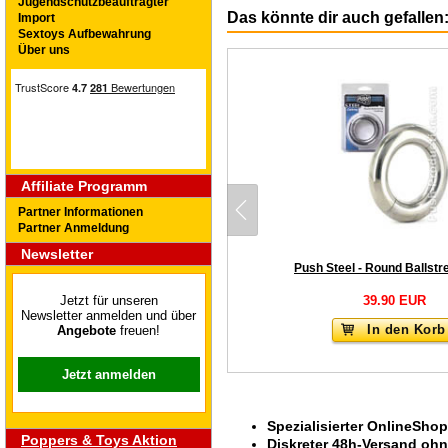
Jugendschutzbeauftragter
Das könnte dir auch gefallen
Import
Sextoys Aufbewahrung
Über uns
Affiliate Programm
Partner Informationen
Partner Anmeldung
Newsletter
39.90 EUR
Jetzt für unseren
Newsletter anmelden und über
In den Korb
Angebote
freuen!
Jetzt anmelden
Spezialisierter OnlineShop
Poppers & Toys Aktion
Diskreter 48h-Versand oh