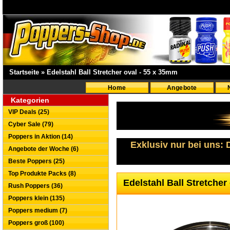
Startseite
»
Edelstahl Ball Stretcher oval - 55 x 35mm
Home
Angebote
Kategorien
VIP Deals (25)
Cyber Sale (79)
Poppers in Aktion (14)
Exklusiv nur bei uns:
Angebote der Woche (6)
Beste Poppers (25)
Top Produkte Packs (8)
Edelstahl Ball Stretche
Rush Poppers (36)
Poppers klein (135)
Poppers medium (7)
Poppers groß (100)