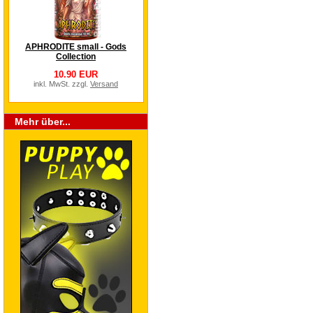
APHRODITE small - Gods
Collection
10.90 EUR
inkl. MwSt. zzgl.
Versand
Mehr über...