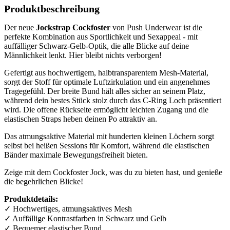
Produktbeschreibung
Der neue
Jockstrap Cockfoster
von Push Underwear ist die
perfekte Kombination aus Sportlichkeit und Sexappeal - mit
auffälliger Schwarz-Gelb-Optik, die alle Blicke auf deine
Männlichkeit lenkt. Hier bleibt nichts verborgen!
Gefertigt aus hochwertigem, halbtransparentem Mesh-Material,
sorgt der Stoff für optimale Luftzirkulation und ein angenehmes
Tragegefühl. Der breite Bund hält alles sicher an seinem Platz,
während dein bestes Stück stolz durch das C-Ring Loch präsentiert
wird. Die offene Rückseite ermöglicht leichten Zugang und die
elastischen Straps heben deinen Po attraktiv an.
Das atmungsaktive Material mit hunderten kleinen Löchern sorgt
selbst bei heißen Sessions für Komfort, während die elastischen
Bänder maximale Bewegungsfreiheit bieten.
Zeige mit dem Cockfoster Jock, was du zu bieten hast, und genieße
die begehrlichen Blicke!
Produktdetails:
✓ Hochwertiges, atmungsaktives Mesh
✓ Auffällige Kontrastfarben in Schwarz und Gelb
✓ Bequemer elastischer Bund