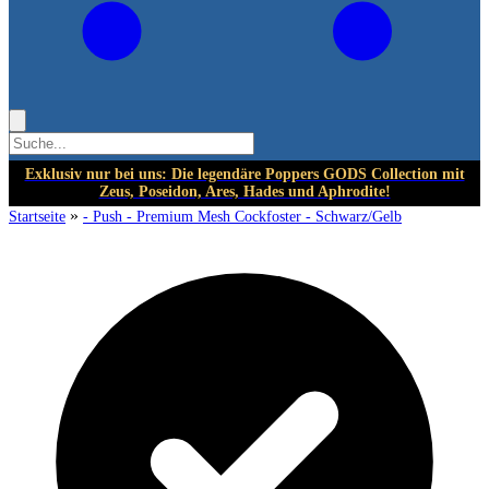
Exklusiv nur bei uns: Die legendäre Poppers GODS Collection mit
Zeus, Poseidon, Ares, Hades und Aphrodite!
»
Startseite
- Push - Premium Mesh Cockfoster - Schwarz/Gelb