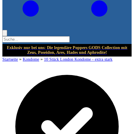
Exklusiv nur bei uns: Die legendäre Poppers GODS Collection mit
Zeus, Poseidon, Ares, Hades und Aphrodite!
»
»
Startseite
Kondome
10 Stück London Kondome - extra stark