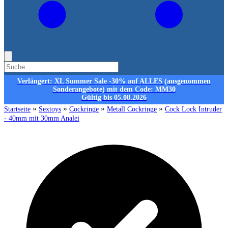
Verlängert: XL Summer Sale -30% auf ALLES (ausgenommen
Sonderangebote) mit dem Code: MM30
Gültig bis 05.08.2026
»
»
»
»
Startseite
Sextoys
Cockringe
Metall Cockringe
Cock Lock Intruder
- 40mm mit 30mm Analei