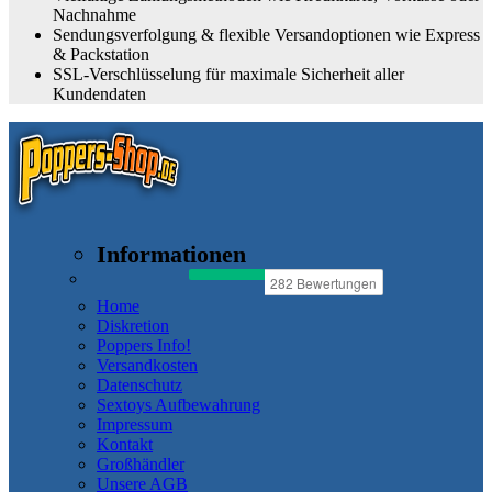
Nachnahme
Sendungsverfolgung & flexible Versandoptionen wie Express
& Packstation
SSL-Verschlüsselung für maximale Sicherheit aller
Kundendaten
Informationen
Home
Diskretion
Poppers Info!
Versandkosten
Datenschutz
Sextoys Aufbewahrung
Impressum
Kontakt
Großhändler
Unsere AGB