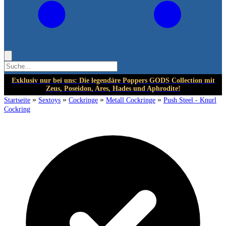
Exklusiv nur bei uns: Die legendäre Poppers GODS Collection mit
Zeus, Poseidon, Ares, Hades und Aphrodite!
»
»
»
»
Startseite
Sextoys
Cockringe
Metall Cockringe
Push Steel - Knurl
Cockring