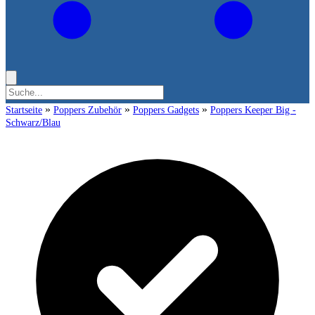
»
»
»
Startseite
Poppers Zubehör
Poppers Gadgets
Poppers Keeper Big -
Schwarz/Blau