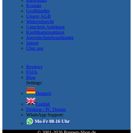
Impressum
Kontakt
Großhändler
Unsere AGB
Widerrufsrecht
Gutschein Anleitung
Kreditkartenzahlung
Jugendschutzbeauftragter
Import
Über uns
Reviews
FAQs
Blog
Settings:
Deutsch
English
Desktop / PC Design
WhatsApp Support:
Mo-Fr 08-16 Uhr
© 2001-2026 Poppers-Shop.de