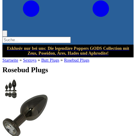
Exklusiv nur bei uns: Die legendäre Poppers GODS Collection mit
Zeus, Poseidon, Ares, Hades und Aphrodite!
»
»
»
Startseite
Sextoys
Butt Plugs
Rosebud Plugs
Rosebud Plugs