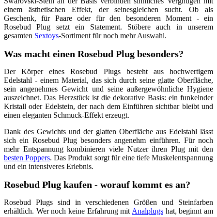
Swarovski-Stein an der Basis verbinden sinnliches Vergnügen mit
einem ästhetischen Effekt, der seinesgleichen sucht. Ob als
Geschenk, für Paare oder für den besonderen Moment - ein
Rosebud Plug setzt ein Statement. Stöbere auch in unserem
gesamten
Sextoys
-Sortiment für noch mehr Auswahl.
Was macht einen Rosebud Plug besonders?
Der Körper eines Rosebud Plugs besteht aus hochwertigem
Edelstahl - einem Material, das sich durch seine glatte Oberfläche,
sein angenehmes Gewicht und seine außergewöhnliche Hygiene
auszeichnet. Das Herzstück ist die dekorative Basis: ein funkelnder
Kristall oder Edelstein, der nach dem Einführen sichtbar bleibt und
einen eleganten Schmuck-Effekt erzeugt.
Dank des Gewichts und der glatten Oberfläche aus Edelstahl lässt
sich ein Rosebud Plug besonders angenehm einführen. Für noch
mehr Entspannung kombinieren viele Nutzer ihren Plug mit den
besten Poppers
. Das Produkt sorgt für eine tiefe Muskelentspannung
und ein intensiveres Erlebnis.
Rosebud Plug kaufen - worauf kommt es an?
Rosebud Plugs sind in verschiedenen Größen und Steinfarben
erhältlich. Wer noch keine Erfahrung mit
Analplugs
hat, beginnt am