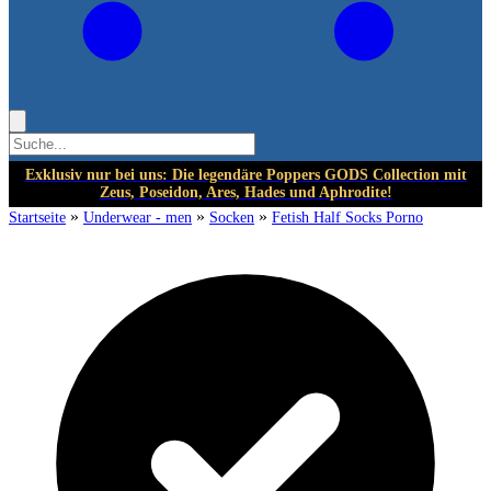
Exklusiv nur bei uns: Die legendäre Poppers GODS Collection mit
Zeus, Poseidon, Ares, Hades und Aphrodite!
»
»
»
Startseite
Underwear - men
Socken
Fetish Half Socks Porno