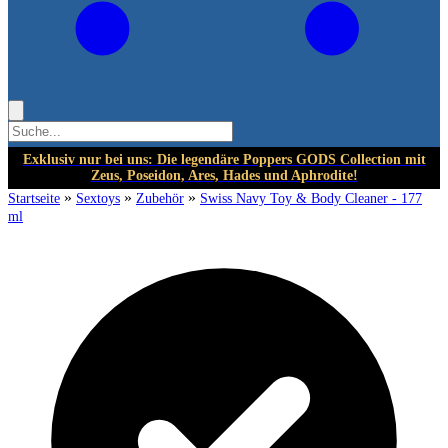
Exklusiv nur bei uns: Die legendäre Poppers GODS Collection mit
Zeus, Poseidon, Ares, Hades und Aphrodite!
»
»
»
Startseite
Sextoys
Zubehör
Swiss Navy Toy & Body Cleaner - 177
ml