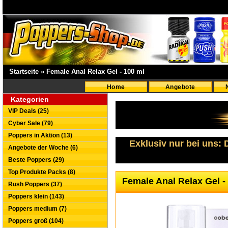
Startseite
»
Female Anal Relax Gel - 100 ml
Home
Angebote
Kategorien
VIP Deals (25)
Cyber Sale (79)
Poppers in Aktion (13)
Exklusiv nur bei uns:
Angebote der Woche (6)
Beste Poppers (29)
Top Produkte Packs (8)
Female Anal Relax Gel -
Rush Poppers (37)
Poppers klein (143)
Poppers medium (7)
Poppers groß (104)