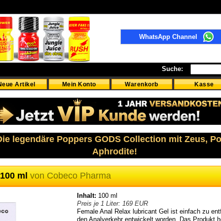
WhatsApp Channel
Suche:
Neue Artikel
Mein Konto
Warenkorb
Kasse
 Die legendäre Poppers GODS Collection mit Zeus, P
Aphrodite!
 100 ml
von
Cobeco Pharma
Inhalt:
100 ml
Preis je 1 Liter: 169 EUR
Female Anal Relax lubricant Gel ist einfach zu ent
den Analverkehr entwickelt worden. Das Produkt h