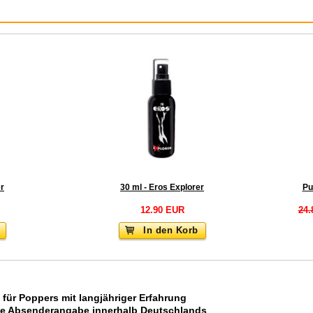
:
er
30 ml - Eros Explorer
Pu
12.90 EUR
24.
In den Korb
 für Poppers mit langjähriger Erfahrung
ne Absenderangabe innerhalb Deutschlands