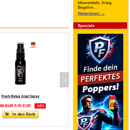
Meerestiefe, Krieg,
Begehre...
Weiterlesen →
Specials
Push Relax Anal Spray
.90 EUR
9.90 EUR
-34%
In den Korb