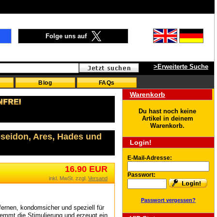
Folge uns auf
>Erweiterte Suche
Blog
FAQs
Warenkorb
Du hast noch keine
Artikel in deinem
Warenkorb.
oseidon, Ares, Hades und
Login!
E-Mail-Adresse:
16.90 EUR
Passwort:
inkl. MwSt. zzgl.
Versand
Passwort vergessen?
fernen, kondomsicher und speziell für
emmt die Stimulierung und erzeugt ein