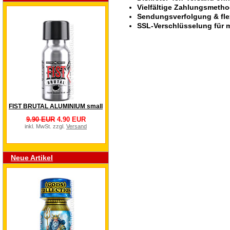
Vielfältige Zahlungsmeth
Sendungsverfolgung & fle
SSL-Verschlüsselung für m
FIST BRUTAL ALUMINIUM small
9.90 EUR
4.90 EUR
inkl. MwSt. zzgl.
Versand
Neue Artikel