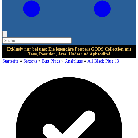
Exklusiv nur bei uns: Die legendäre Poppers GODS Collection mit
Zeus, Poseidon, Ares, Hades und Aphrodite!
»
»
»
»
Startseite
Sextoys
Butt Plugs
Analplugs
All Black Plug 13