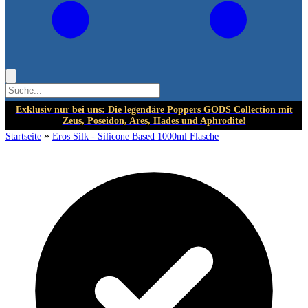
Exklusiv nur bei uns: Die legendäre Poppers GODS Collection mit
Zeus, Poseidon, Ares, Hades und Aphrodite!
»
Startseite
Eros Silk - Silicone Based 1000ml Flasche