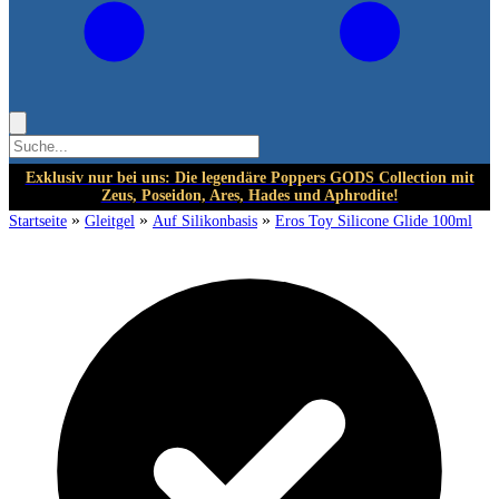
Exklusiv nur bei uns: Die legendäre Poppers GODS Collection mit
Zeus, Poseidon, Ares, Hades und Aphrodite!
»
»
»
Startseite
Gleitgel
Auf Silikonbasis
Eros Toy Silicone Glide 100ml