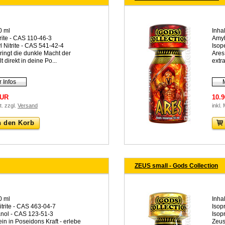
0 ml
Inhal
rite - CAS 110-46-3
Amyl
l Nitrite - CAS 541-42-4
Isop
ingt die dunkle Macht der
Ares
t direkt in deine Po...
extr
 Infos
EUR
10.
t. zzgl.
Versand
inkl.
n den Korb
ZEUS small - Gods Collection
0 ml
Inhal
itrite - CAS 463-04-7
Isop
anol - CAS 123-51-3
Isop
in in Poseidons Kraft - erlebe
Zeus