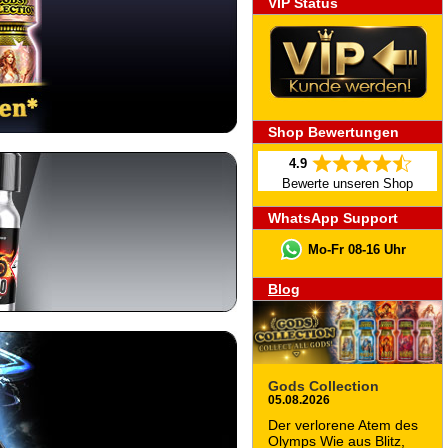
VIP Status
Shop Bewertungen
4.9
Bewerte unseren Shop
WhatsApp Support
Mo-Fr 08-16 Uhr
Blog
Gods Collection
05.08.2026
Der verlorene Atem des
Olymps Wie aus Blitz,