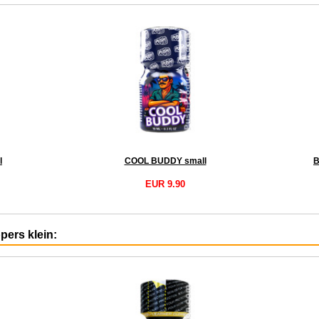
l
COOL BUDDY small
B
EUR 9.90
ppers klein: