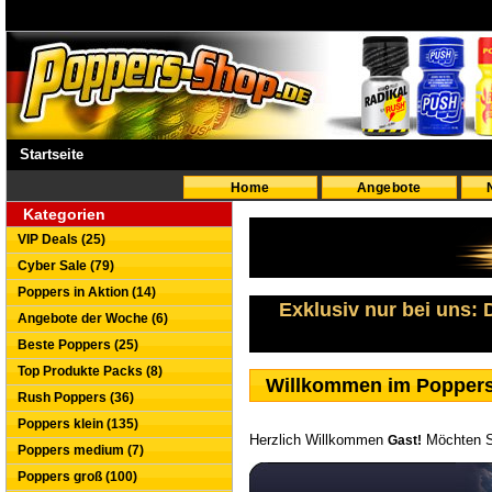
Startseite
Home
Angebote
Kategorien
VIP Deals (25)
Cyber Sale (79)
Poppers in Aktion (14)
Exklusiv nur bei uns:
Angebote der Woche (6)
Beste Poppers (25)
Top Produkte Packs (8)
Willkommen im Popper
Rush Poppers (36)
Poppers klein (135)
Herzlich Willkommen
Möchten S
Gast!
Poppers medium (7)
Poppers groß (100)