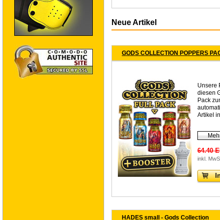
Neue Artikel
GODS COLLECTION POPPERS PA
Unsere P
diesen
Pack zum
automati
Artikel 
Mehr
64.40 
inkl. MwS
I
HADES small - Gods Collection