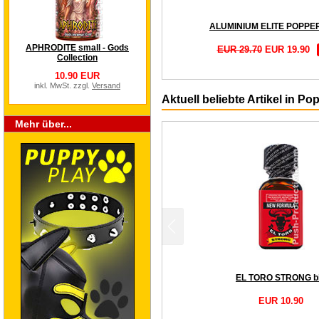
APHRODITE small - Gods
EUR 29.70
EUR 19.90
Collection
10.90 EUR
inkl. MwSt. zzgl.
Versand
Aktuell beliebte Artikel in Po
Mehr über...
EL TORO STRONG b
EUR 10.90