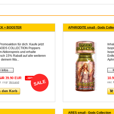
CK + BOOSTER
APHRODITE small - Gods Colle
romoaktion für dich: Kaufe jetzt
Inhal
 GODS COLLECTION Poppers
Isop
 Aktionspreis und erhalte
Isop
sch 15% Rabatt auf alle weiteren
Entf
in deinem Wa...
Aphro
 Infos
EUR
39.90 EUR
10.
-38%
SALE
t. zzgl.
Versand
inkl.
n den Korb
ARES small - Gods Collection