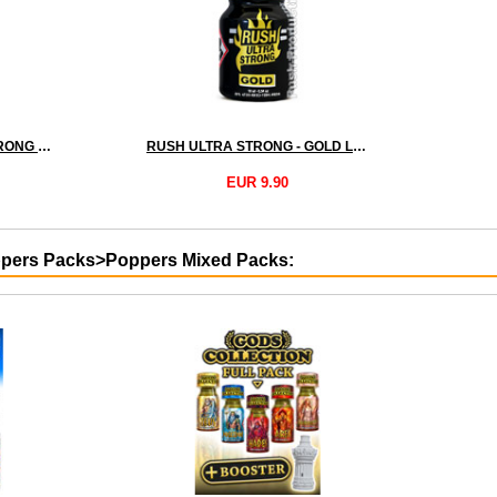
JUNGLE JUICE ULTRA STRONG NEW FORMULA small
RUSH ULTRA STRONG - GOLD LABEL small
EUR 9.90
Poppers Packs>Poppers Mixed Packs: