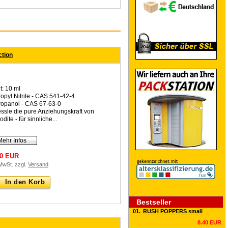
ction
t: 10 ml
ropyl Nitrite - CAS 541-42-4
ropanol - CAS 67-63-0
essle die pure Anziehungskraft von
dite - für sinnliche...
Mehr Infos
90 EUR
 MwSt. zzgl.
Versand
In den Korb
Bestseller
01.
RUSH POPPERS small
8.40 EUR