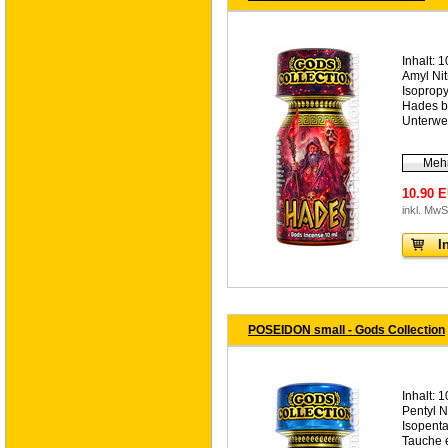
Inhalt: 1
Amyl Nit
Isopropy
Hades br
Unterwel
Mehr
10.90 
inkl. MwS
I
POSEIDON small - Gods Collection
Inhalt: 1
Pentyl N
Isopent
Tauche e