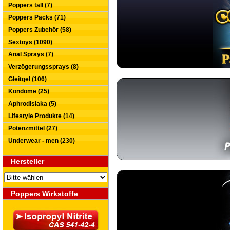
Poppers tall (7)
Poppers Packs (71)
Poppers Zubehör (58)
Sextoys (1090)
Anal Sprays (7)
Verzögerungssprays (8)
Gleitgel (106)
Kondome (25)
Aphrodisiaka (5)
Lifestyle Produkte (14)
Potenzmittel (27)
Underwear - men (230)
Hersteller
Poppers Wirkstoffe