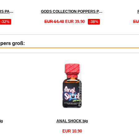
ALUMINIUM ELITE POPPERS PACK
GODS COLLECTION POPPERS PACK + BOOSTER
EUR 64.40
EUR 39.90
EU
-32%
-38%
ppers groß:
ig
ANAL SHOCK big
EUR 10.90