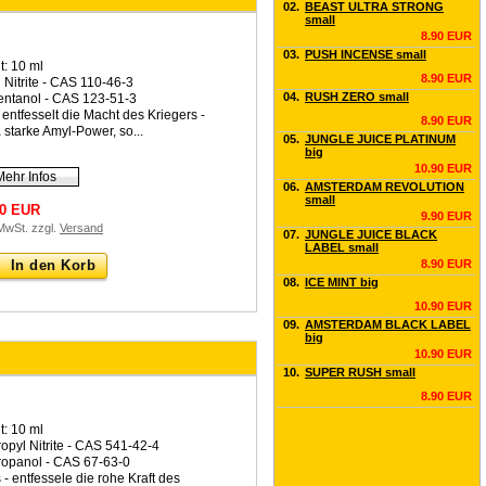
02.
BEAST ULTRA STRONG
small
8.90 EUR
03.
PUSH INCENSE small
t: 10 ml
8.90 EUR
 Nitrite - CAS 110-46-3
04.
RUSH ZERO small
entanol - CAS 123-51-3
 entfesselt die Macht des Kriegers -
8.90 EUR
a starke Amyl-Power, so...
05.
JUNGLE JUICE PLATINUM
big
10.90 EUR
Mehr Infos
06.
AMSTERDAM REVOLUTION
small
90 EUR
9.90 EUR
 MwSt. zzgl.
Versand
07.
JUNGLE JUICE BLACK
LABEL small
In den Korb
8.90 EUR
08.
ICE MINT big
10.90 EUR
09.
AMSTERDAM BLACK LABEL
big
10.90 EUR
10.
SUPER RUSH small
8.90 EUR
t: 10 ml
ropyl Nitrite - CAS 541-42-4
ropanol - CAS 67-63-0
 - entfessele die rohe Kraft des