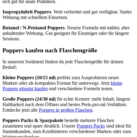
sich gut für anale Praktiken.
Isopropylnitrit Poppers
. Weit verbreitet und gut verfügbar. Starke
Wirkung mit schnellem Einsetzen.
Butanol / N-Pentanol Poppers
. Neuere Formeln mit milder, aber
anhaltender Wirkung. Gut geeignet für Einsteiger oder für längere
Sessions.
Poppers kaufen nach Flaschengröße
In unserem Sortiment findest du jede Flaschengröße für deinen
Bedarf:
Kleine Poppers (10/15 ml)
perfekt zum Ausprobieren neuer
Marken oder als kompaktes Format für unterwegs. Jetzt
kleine
Poppers günstig kaufen
und verschiedene Formeln testen.
Große Poppers (24/30 ml)
für echte Kenner: mehr Inhalt, längere
Haltbarkeit nach dem Öffnen und bestes Preis-pro-ml-Verhältnis.
Entdecke jetzt alle
Poppers in großen Flaschen
.
Poppers Packs & Sparpakete
bestelle mehrere Flaschen
zusammen und spare deutlich. Unsere
Poppers Packs
sind ideal für
Stammkunden, zum Kombinieren verschiedener Marken oder zum
Weiterverschenken.