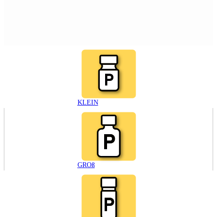
KLEIN
GROß