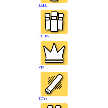
TALL
PACKS
VIP
TOYS