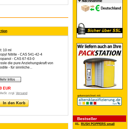
ction
t: 10 ml
ropyl Nitrite - CAS 541-42-4
ropanol - CAS 67-63-0
essle die pure Anziehungskraft von
dite - für sinnliche...
Mehr Infos
90 EUR
 MwSt. zzgl.
Versand
In den Korb
Bestseller
01.
RUSH POPPERS small