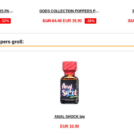
ALUMINIUM ELITE POPPERS PACK
GODS COLLECTION POPPERS PACK + BOOSTER
EUR 64.40
EUR 39.90
EU
-32%
-38%
ppers groß:
ANAL SHOCK big
EUR 10.90