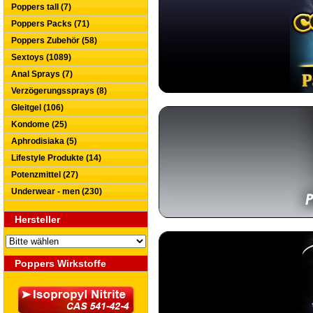
Poppers tall (7)
Poppers Packs (71)
Poppers Zubehör (58)
Sextoys (1089)
Anal Sprays (7)
Verzögerungssprays (8)
Gleitgel (106)
Kondome (25)
Aphrodisiaka (5)
Lifestyle Produkte (14)
Potenzmittel (27)
Underwear - men (230)
Hersteller
Poppers Wirkstoffe