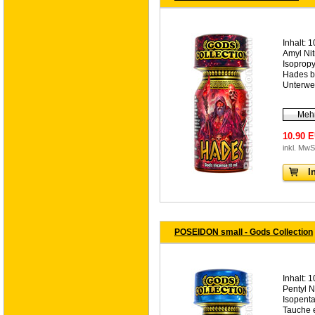
Inhalt: 1
Amyl Nit
Isopropy
Hades br
Unterwel
Mehr
10.90 
inkl. MwS
I
POSEIDON small - Gods Collection
Inhalt: 1
Pentyl N
Isopent
Tauche e