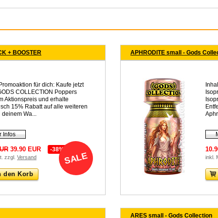
CK + BOOSTER
APHRODITE small - Gods Colle
romoaktion für dich: Kaufe jetzt
Inhal
 GODS COLLECTION Poppers
Isop
 Aktionspreis und erhalte
Isop
sch 15% Rabatt auf alle weiteren
Entf
in deinem Wa...
Aphro
 Infos
EUR
39.90 EUR
10.
-38%
SALE
t. zzgl.
Versand
inkl.
n den Korb
ARES small - Gods Collection