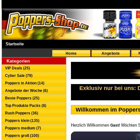
Startseite
Home
Angebote
Kategorien
VIP Deals (25)
Cyber Sale (79)
Poppers in Aktion (14)
Exklusiv nur bei uns:
Angebote der Woche (6)
Beste Poppers (25)
Top Produkte Packs (8)
Willkommen im Popper
Rush Poppers (36)
Poppers klein (135)
Herzlich Willkommen
Möchten S
Gast!
Poppers medium (7)
Poppers groß (100)