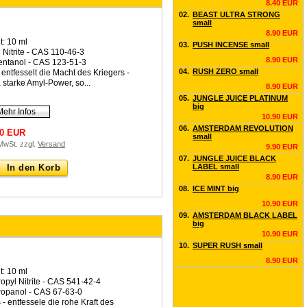
8.40 EUR
02.
BEAST ULTRA STRONG
small
8.90 EUR
t: 10 ml
03.
PUSH INCENSE small
 Nitrite - CAS 110-46-3
8.90 EUR
entanol - CAS 123-51-3
04.
RUSH ZERO small
 entfesselt die Macht des Kriegers -
a starke Amyl-Power, so...
8.90 EUR
05.
JUNGLE JUICE PLATINUM
big
Mehr Infos
10.90 EUR
06.
AMSTERDAM REVOLUTION
90 EUR
small
 MwSt. zzgl.
Versand
9.90 EUR
07.
JUNGLE JUICE BLACK
In den Korb
LABEL small
8.90 EUR
08.
ICE MINT big
10.90 EUR
09.
AMSTERDAM BLACK LABEL
big
10.90 EUR
10.
SUPER RUSH small
8.90 EUR
t: 10 ml
ropyl Nitrite - CAS 541-42-4
ropanol - CAS 67-63-0
 - entfessele die rohe Kraft des