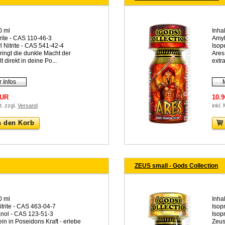
0 ml
Inhal
rite - CAS 110-46-3
Amyl
l Nitrite - CAS 541-42-4
Isop
ingt die dunkle Macht der
Ares
t direkt in deine Po...
extr
 Infos
EUR
10.
t. zzgl.
Versand
inkl.
n den Korb
ZEUS small - Gods Collection
0 ml
Inhal
itrite - CAS 463-04-7
Isop
anol - CAS 123-51-3
Isop
in in Poseidons Kraft - erlebe
Zeus