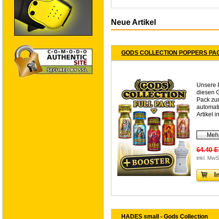
Neue Artikel
GODS COLLECTION POPPERS PA
Unsere P
diesen
Pack zum
automati
Artikel 
Mehr
64.40 
inkl. MwS
I
HADES small - Gods Collection