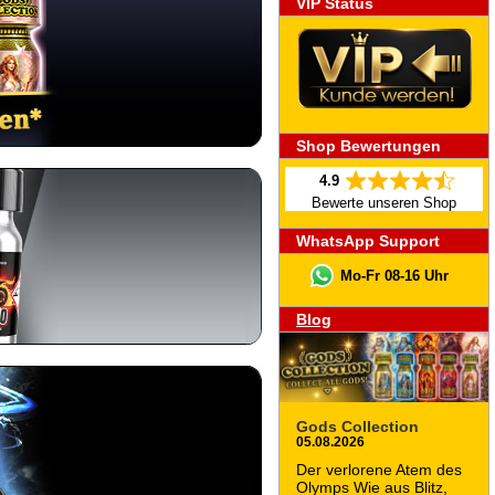
VIP Status
Shop Bewertungen
4.9
Bewerte unseren Shop
WhatsApp Support
Mo-Fr 08-16 Uhr
Blog
Gods Collection
05.08.2026
Der verlorene Atem des
Olymps Wie aus Blitz,