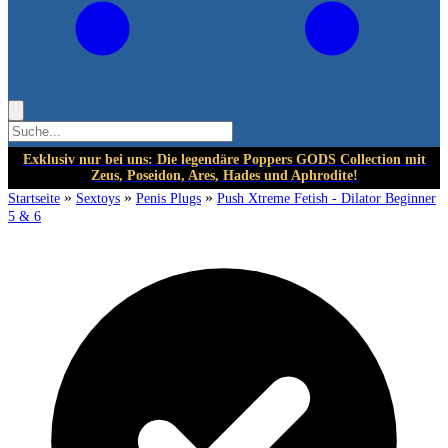
Exklusiv nur bei uns: Die legendäre Poppers GODS Collection mit
Zeus, Poseidon, Ares, Hades und Aphrodite!
»
»
»
Startseite
Sextoys
Penis Plugs
Push Xtreme Fetish - Dilator Beginner
5 & 6