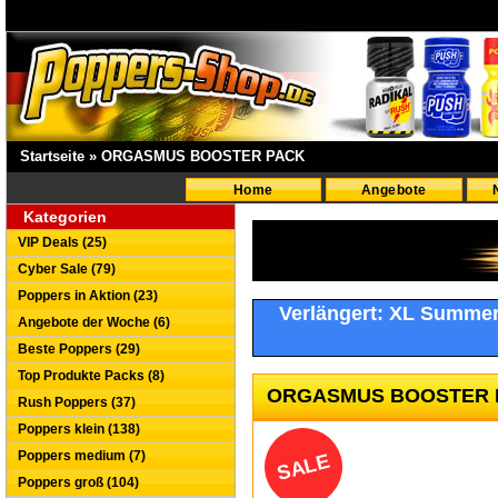
Startseite
»
ORGASMUS BOOSTER PACK
Home
Angebote
Kategorien
VIP Deals (25)
Cyber Sale (79)
Poppers in Aktion (23)
Verlängert: XL Summe
Angebote der Woche (6)
Beste Poppers (29)
Top Produkte Packs (8)
ORGASMUS BOOSTER 
Rush Poppers (37)
Poppers klein (138)
Poppers medium (7)
SALE
Poppers groß (104)