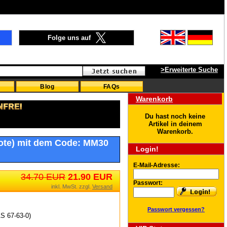
Folge uns auf
>Erweiterte Suche
Blog
FAQs
Warenkorb
Du hast noch keine
Artikel in deinem
Warenkorb.
ote) mit dem Code: MM30
Login!
E-Mail-Adresse:
34.70 EUR
21.90 EUR
Passwort:
inkl. MwSt. zzgl.
Versand
Passwort vergessen?
AS 67-63-0)