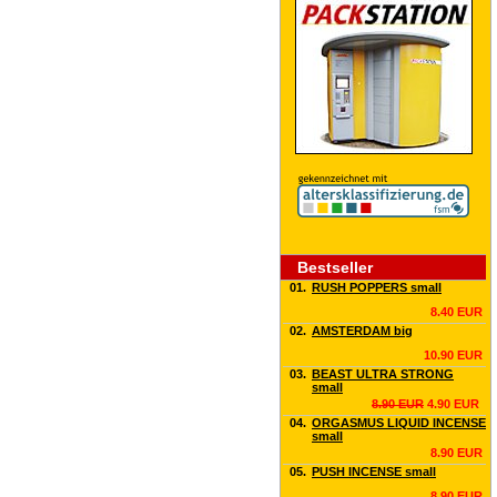
Bestseller
01.
RUSH POPPERS small
8.40 EUR
02.
AMSTERDAM big
10.90 EUR
03.
BEAST ULTRA STRONG
small
8.90 EUR
4.90 EUR
04.
ORGASMUS LIQUID INCENSE
small
8.90 EUR
05.
PUSH INCENSE small
8.90 EUR