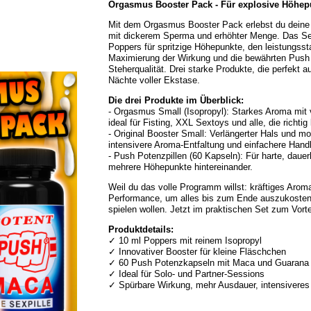
Orgasmus Booster Pack - Für explosive Höhep
Mit dem Orgasmus Booster Pack erlebst du dein
mit dickerem Sperma und erhöhter Menge. Das Se
Poppers für spritzige Höhepunkte, den leistungsst
Maximierung der Wirkung und die bewährten Push P
Steherqualität. Drei starke Produkte, die perfekt 
Nächte voller Ekstase.
Die drei Produkte im Überblick:
- Orgasmus Small (Isopropyl): Starkes Aroma mit v
ideal für Fisting, XXL Sextoys und alle, die richtig
- Original Booster Small: Verlängerter Hals und m
intensivere Aroma-Entfaltung und einfachere Han
- Push Potenzpillen (60 Kapseln): Für harte, daue
mehrere Höhepunkte hintereinander.
Weil du das volle Programm willst: kräftiges Arom
Performance, um alles bis zum Ende auszukosten. Fü
spielen wollen. Jetzt im praktischen Set zum Vorte
Produktdetails:
✓ 10 ml Poppers mit reinem Isopropyl
✓ Innovativer Booster für kleine Fläschchen
✓ 60 Push Potenzkapseln mit Maca und Guarana
✓ Ideal für Solo- und Partner-Sessions
✓ Spürbare Wirkung, mehr Ausdauer, intensiveres