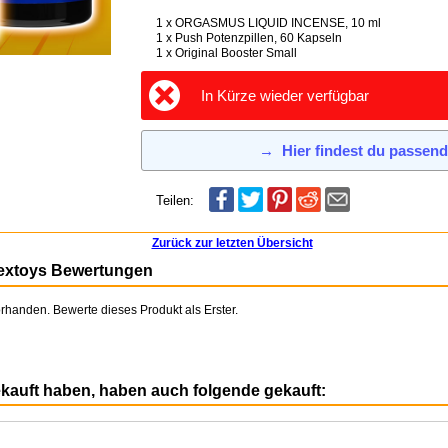
1 x ORGASMUS LIQUID INCENSE, 10 ml
1 x Push Potenzpillen, 60 Kapseln
1 x Original Booster Small
In Kürze wieder verfügbar
→
Hier findest du passen
Teilen:
Zurück zur letzten Übersicht
extoys Bewertungen
rhanden. Bewerte dieses Produkt als Erster.
ekauft haben, haben auch folgende gekauft: