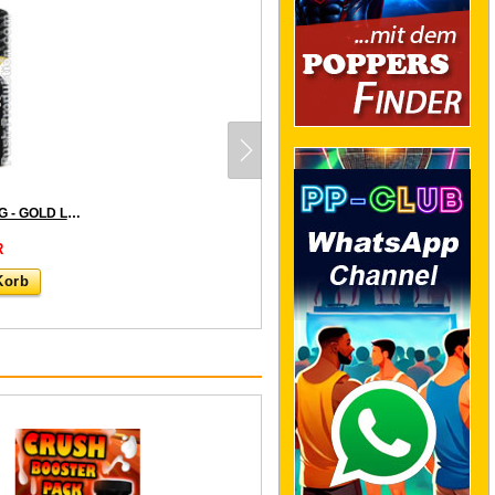
RUSH ULTRA STRONG - GOLD LABEL small
R
Korb