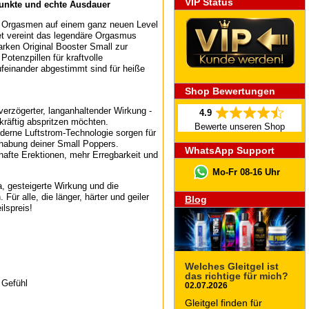
VIP Status
unkte und echte Ausdauer
e Orgasmen auf einem ganz neuen Level
t vereint das legendäre Orgasmus
arken Original Booster Small zur
otenzpillen für kraftvolle
aufeinander abgestimmt sind für heiße
Shop Bewertungen
erzögerter, langanhaltender Wirkung -
4.9
 kräftig abspritzen möchten.
Bewerte unseren Shop
oderne Luftstrom-Technologie sorgen für
dhabung deiner Small Poppers.
WhatsApp Support
rhafte Erektionen, mehr Erregbarkeit und
Mo-Fr 08-16 Uhr
a, gesteigerte Wirkung und die
r alle, die länger, härter und geiler
Blog
ilspreis!
Welches Gleitgel ist
das richtige für mich?
 Gefühl
02.07.2026
Gleitgel finden für