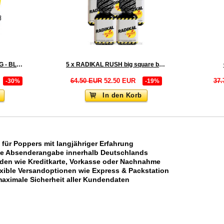
BOX RUSH ULTRA STRONG - BLACK LABEL small - 18x
5 x RADIKAL RUSH big square bottle - PACK
64.50 EUR
52.50 EUR
37.
-30%
-19%
In den Korb
 für Poppers mit langjähriger Erfahrung
ne Absenderangabe innerhalb Deutschlands
oden wie Kreditkarte, Vorkasse oder Nachnahme
xible Versandoptionen wie Express & Packstation
aximale Sicherheit aller Kundendaten