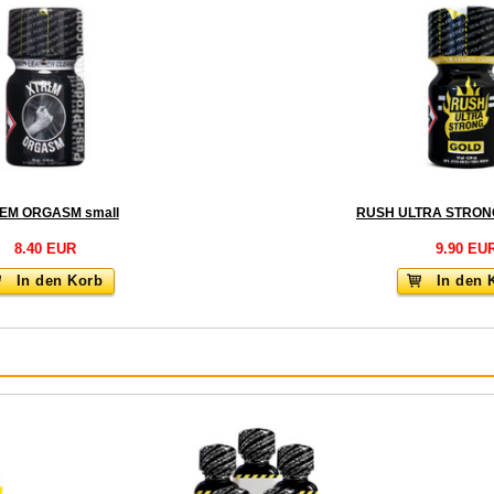
EM ORGASM small
8.40 EUR
9.90 EU
In den Korb
In den 
: