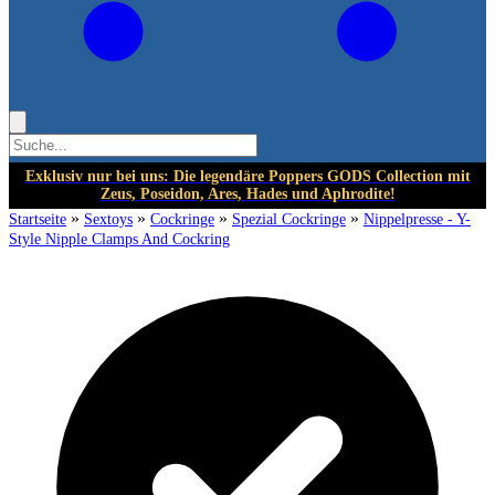
Exklusiv nur bei uns: Die legendäre Poppers GODS Collection mit
Zeus, Poseidon, Ares, Hades und Aphrodite!
»
»
»
»
Startseite
Sextoys
Cockringe
Spezial Cockringe
Nippelpresse - Y-
Style Nipple Clamps And Cockring