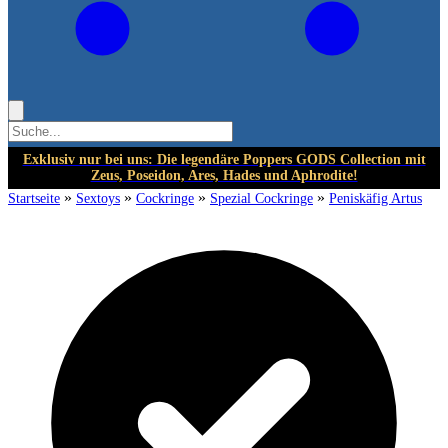
Exklusiv nur bei uns: Die legendäre Poppers GODS Collection mit
Zeus, Poseidon, Ares, Hades und Aphrodite!
»
»
»
»
Startseite
Sextoys
Cockringe
Spezial Cockringe
Peniskäfig Artus