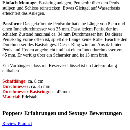
Einfach Montage
: Basisring anlegen, Penisrohr über den Penis
stülpen und Schloss reinstecken. Etwas Gleitgel auf Wasserbasis
erleichtert das Anlegen.
Passform
: Das gekrümmte Penisrohr hat eine Länge von 8 cm und
einen Innendurchmesser von 35 mm. Passt jedem Penis, der im
schlafen Zustand maximal ca. 34 mm Durchmesser hat. Da dieser
Peniskäfig vorne offen ist, spielt die Länge keine Rolle. Beachte den
Durchmesser des Basisringes. Dieser Ring wird am Ansatz hinter
Penis und Hoden angebracht und hat einen Innendurchmesser von
45 mm. Er verfügt über ein Scharnier und ist 13 mm breit.
Ein Vorhängeschloss mit Reserveschlüssel ist im Lieferumfang
enthalten.
Schaftlänge:
ca. 8 cm
Durchmesser:
ca. 35 mm
Durchmesser Basisring:
ca. 45 mm
Material:
Edelstahl
Poppers Erfahrungen und Sextoys Bewertungen
Review Product