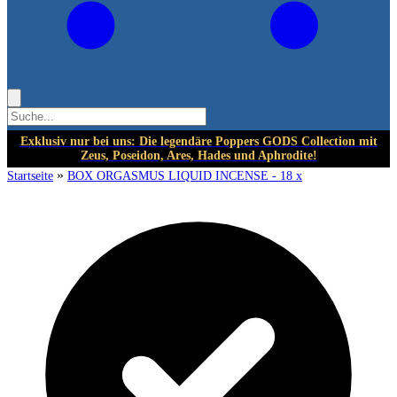
Exklusiv nur bei uns: Die legendäre Poppers GODS Collection mit
Zeus, Poseidon, Ares, Hades und Aphrodite!
»
Startseite
BOX ORGASMUS LIQUID INCENSE - 18 x