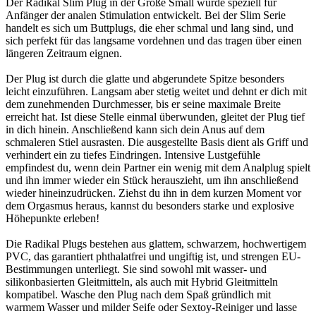
Der Radikal Slim Plug in der Größe Small wurde speziell für
Anfänger der analen Stimulation entwickelt. Bei der Slim Serie
handelt es sich um Buttplugs, die eher schmal und lang sind, und
sich perfekt für das langsame vordehnen und das tragen über einen
längeren Zeitraum eignen.
Der Plug ist durch die glatte und abgerundete Spitze besonders
leicht einzuführen. Langsam aber stetig weitet und dehnt er dich mit
dem zunehmenden Durchmesser, bis er seine maximale Breite
erreicht hat. Ist diese Stelle einmal überwunden, gleitet der Plug tief
in dich hinein. Anschließend kann sich dein Anus auf dem
schmaleren Stiel ausrasten. Die ausgestellte Basis dient als Griff und
verhindert ein zu tiefes Eindringen. Intensive Lustgefühle
empfindest du, wenn dein Partner ein wenig mit dem Analplug spielt
und ihn immer wieder ein Stück herauszieht, um ihn anschließend
wieder hineinzudrücken. Ziehst du ihn in dem kurzen Moment vor
dem Orgasmus heraus, kannst du besonders starke und explosive
Höhepunkte erleben!
Die Radikal Plugs bestehen aus glattem, schwarzem, hochwertigem
PVC, das garantiert phthalatfrei und ungiftig ist, und strengen EU-
Bestimmungen unterliegt. Sie sind sowohl mit wasser- und
silikonbasierten Gleitmitteln, als auch mit Hybrid Gleitmitteln
kompatibel. Wasche den Plug nach dem Spaß gründlich mit
warmem Wasser und milder Seife oder Sextoy-Reiniger und lasse