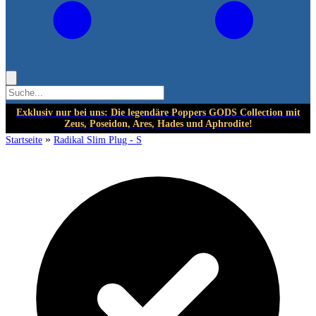
Exklusiv nur bei uns: Die legendäre Poppers GODS Collection mit
Zeus, Poseidon, Ares, Hades und Aphrodite!
»
Startseite
Radikal Slim Plug - S